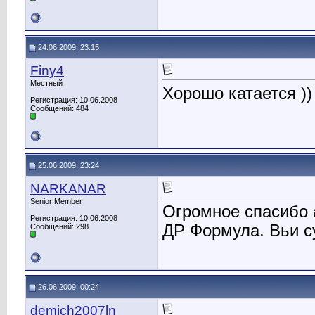
24.06.2009, 23:15
Finy4
Местный
Хорошо катается ))
Регистрация: 10.06.2008
Сообщений: 484
25.06.2009, 23:24
NARKANAR
Senior Member
Огромное спасибо 
Регистрация: 10.06.2008
ДР Формула. Вьи 
Сообщений: 298
26.06.2009, 00:24
demich2007ln