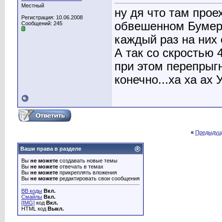
Местный
ну дя что там прое
Регистрация: 10.06.2008
обвешенном Бумере
Сообщений: 245
каждый раз на них 
А так со скростью 
при этом перепрыг
конечно...ха ха ах У
«
Предыдущ
Ваши права в разделе
Вы
не можете
создавать новые темы
Вы
не можете
отвечать в темах
Вы
не можете
прикреплять вложения
Вы
не можете
редактировать свои сообщения
BB коды
Вкл.
Смайлы
Вкл.
[IMG]
код
Вкл.
HTML код
Выкл.