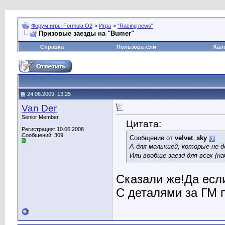
Форум игры Formula O2
>
Игра
>
"Racing news"
Призовые заезды на "Bumer"
Справка
Пользователи
Кал
24.06.2009, 13:25
Van Der
Senior Member
Цитата:
Регистрация: 10.06.2008
Сообщений: 309
Сообщение от
velvet_sky
А для малышей, которые не до
Или вообще заезд для всех (на
Сказали же!Да если
С деталями за ГМ п