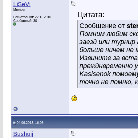
LiSeVi
Member
Цитата:
Регистрация: 22.11.2010
Сообщений: 30
Сообщение от
ste
Помним любим ско
заезд или турнир
больше ничем не
Извините за вста
прежднвременно 
Kasisenok помоем
точно не помню, 
04.06.2013, 16:06
Bushujj