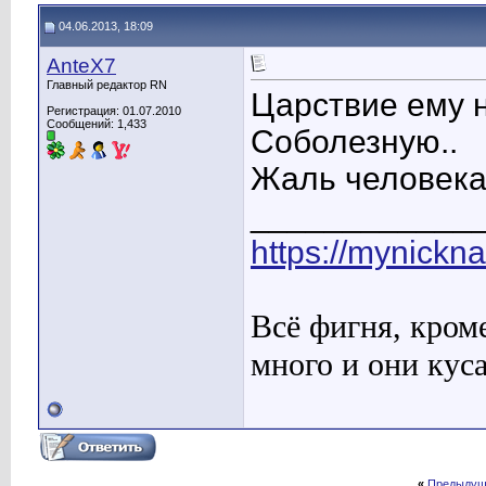
04.06.2013, 18:09
AnteX7
Главный редактор RN
Царствие ему н
Регистрация: 01.07.2010
Сообщений: 1,433
Соболезную..
Жаль человек
____________
https://mynickn
Всё фигня, кром
много и они кус
«
Предыдущ