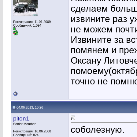
сделаем большо
извините раз у
Регистрация: 11.01.2009
Сообщений: 1,094
не можем почти
Извините за вс
помянем и пре
Оксану Литовч
помоему(октябр
точно не помню
04.06.2013, 10:26
piton1
Senior Member
соболезную.
Регистрация: 10.06.2008
Сообщений: 824