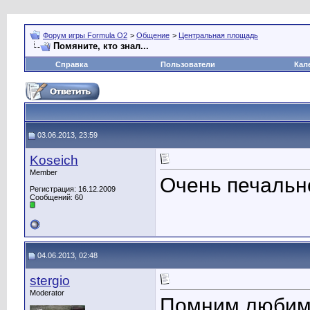
Форум игры Formula O2
>
Общение
>
Центральная площадь
Помяните, кто знал...
Справка
Пользователи
Кал
03.06.2013, 23:59
Koseich
Member
Очень печально
Регистрация: 16.12.2009
Сообщений: 60
04.06.2013, 02:48
stergio
Moderator
Помним любим 