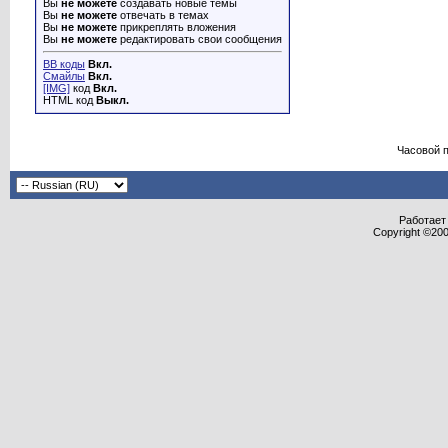
Вы
не можете
создавать новые темы
Вы
не можете
отвечать в темах
Вы
не можете
прикреплять вложения
Вы
не можете
редактировать свои сообщения
BB коды
Вкл.
Смайлы
Вкл.
[IMG]
код
Вкл.
HTML код
Выкл.
Часовой 
Работает 
Copyright ©2000