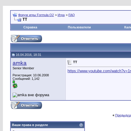
Форум игры Formula O2
>
Игра
>
FAQ
TT
Справка
Пользователи
Кал
16.04.2016, 18:31
amka
TT
Senior Member
https://www.youtube.com/watch?v=1
Регистрация: 10.06.2008
Сообщений: 1,142
«
Предыдущ
Ваши права в разделе