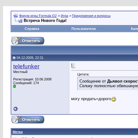
Форум игры Formula O2
>
Игра
>
Предложения и вопросы
Встреча Нового Года!
Справка
Пользователи
Кал
04.12.2009, 22:31
telefunker
Местный
Цитата:
Регистрация: 10.06.2008
Сообщение от
Дьявол скорос
Сообщений: 174
Селику полностью обвешаную
могу продать=дорого
Метки