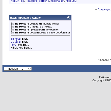
Новый Год
,
Праздник
,
встреча
,
пожелания
,
просьбы
«
Предыдущ
Ваши права в разделе
Вы
не можете
создавать новые темы
Вы
не можете
отвечать в темах
Вы
не можете
прикреплять вложения
Вы
не можете
редактировать свои сообщения
BB коды
Вкл.
Смайлы
Вкл.
[IMG]
код
Вкл.
HTML код
Выкл.
Часовой 
Работает 
Copyright ©2000