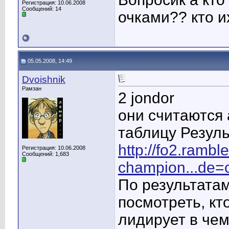
Регистрация: 10.06.2008
Сообщений: 14
очками?? кто и
05.05.2008, 14:49
Dvoishnik
Рамзан
2 jondor
они считаются 
таблицу Резуль
http://fo2.ramble
Регистрация: 10.06.2008
Сообщений: 1,683
champion...de=
По результатам
посмотреть, кто
лидирует в че