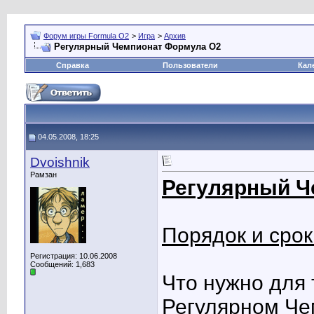
Форум игры Formula O2
>
Игра
>
Архив
Регулярный Чемпионат Формула О2
Справка
Пользователи
Кал
04.05.2008, 18:25
Dvoishnik
Рамзан
Регулярный Ч
Порядок и сро
Регистрация: 10.06.2008
Сообщений: 1,683
Что нужно для 
Регулярном Че