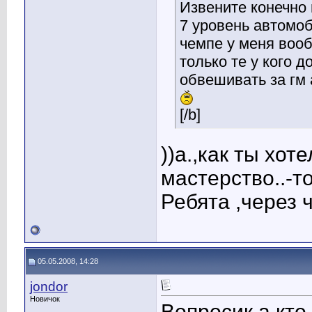
Извените конечно 
7 уровень автомоб
чемпе у меня вооб
только те у кого 
обвешивать за гм 
[/b]
))а.,как ты хот
мастерство..-то
Ребята ,через ч
05.05.2008, 14:28
jondor
Новичок
Вопросик а кто