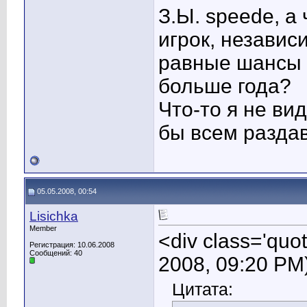
З.Ы. speede, а
игрок, независ
равные шансы с
больше года?
Что-то я не ви
бы всем раздав
05.05.2008, 00:54
Lisichka
Member
<div class='qu
Регистрация: 10.06.2008
Сообщений: 40
2008, 09:20 PM
Цитата: