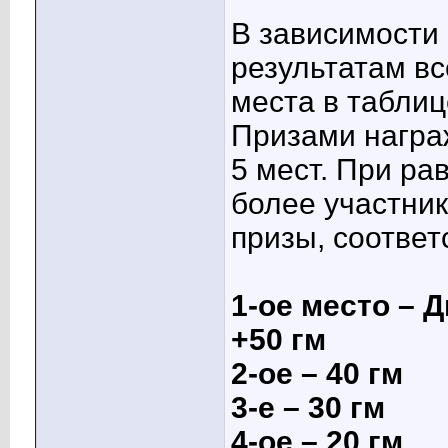
В зависимости 
результатам вс
места в табли
Призами награ
5 мест. При ра
более участник
призы, соотве
1-ое место – Д
+50 гм
2-ое – 40 гм
3-е – 30 гм
4-ое – 20 гм