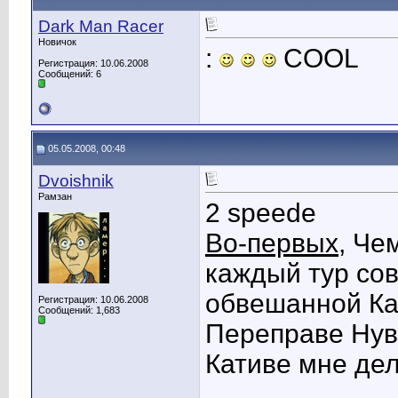
Dark Man Racer
Новичок
:
COOL
Регистрация: 10.06.2008
Сообщений: 6
05.05.2008, 00:48
Dvoishnik
Рамзан
2 speede
Во-первых
, Че
каждый тур сов
обвешанной Ка
Регистрация: 10.06.2008
Сообщений: 1,683
Переправе Нуви
Кативе мне дел