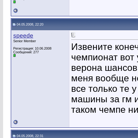
04.05.2008, 22:20
speede
Senior Member
Извените конеч
Регистрация: 10.06.2008
Сообщений: 277
чемпионат вот 
верона шансов 
меня вообще н
все только те у
машины за гм и
таком чемпе ни
04.05.2008, 22:31