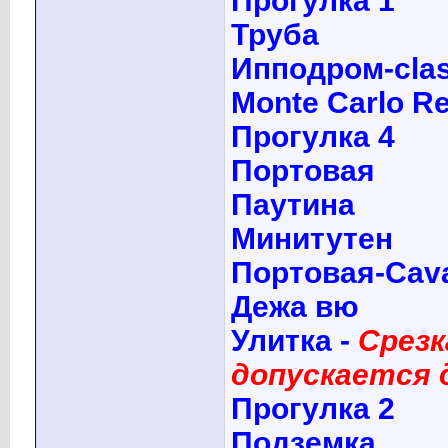
Прогулка 1
Труба
Ипподром-clas
Monte Carlo R
Прогулка 4
Портовая
Паутина
Минитутен
Портовая-Сava
Дежа вю
Улитка -
Срезк
допускается 
Прогулка 2
Подземка