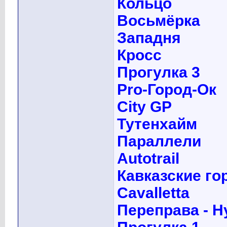
Кольцо
Восьмёрка
Западня
Кросс
Прогулка 3
Pro-Город-Ок
City GP
Тутенхайм
Параллели
Autotrail
Кавказские го
Сavalletta
Переправа - Н