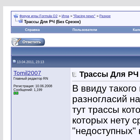
Форум игры Formula O2
>
Игра
>
"Racing news"
>
Разное
Трассы Для РЧ (Без Срезок)
Справка
Пользователи
Кал
13.04.2011, 23:13
Tomil2007
Трассы Для РЧ 
Главный редактор RN
В ввиду такого
Регистрация: 10.06.2008
Сообщений: 1,199
разногласий на
тут трассы кот
которых нету с
"недоступных" 