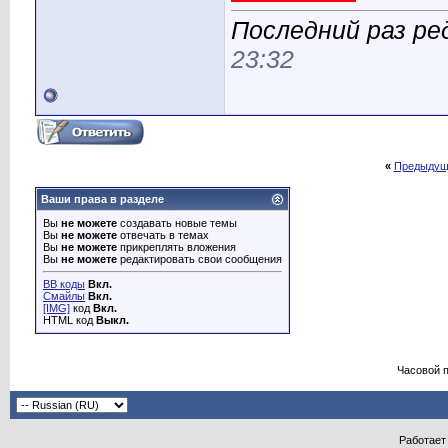
Последний раз ред
23:32
«
Предыдущ
Ваши права в разделе
Вы
не можете
создавать новые темы
Вы
не можете
отвечать в темах
Вы
не можете
прикреплять вложения
Вы
не можете
редактировать свои сообщения
BB коды
Вкл.
Смайлы
Вкл.
[IMG]
код
Вкл.
HTML код
Выкл.
Часовой 
Работает 