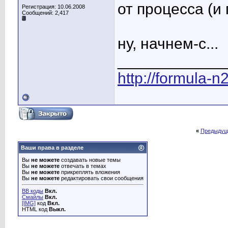
от процесса (и
Регистрация: 10.06.2008
Сообщений: 2,417
ну, начнем-с...
____________
http://formula-n
«
Предыдущ
Ваши права в разделе
Вы
не можете
создавать новые темы
Вы
не можете
отвечать в темах
Вы
не можете
прикреплять вложения
Вы
не можете
редактировать свои сообщения
BB коды
Вкл.
Смайлы
Вкл.
[IMG]
код
Вкл.
HTML код
Выкл.