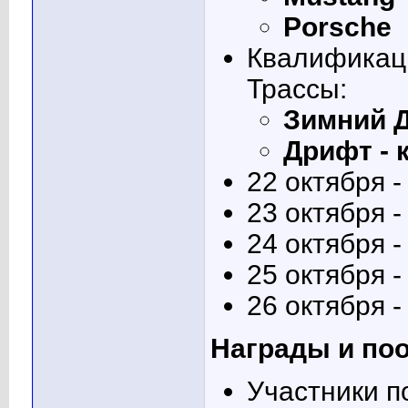
Гость
Итоговые результаты с...
29.08.2020,
13:24
Porsche
Гость
Награды раздал. Однако...
31.08.2020,
10:43
Квалификаци
Трассы:
Зимний 
Дрифт - 
22 октября 
23 октября 
24 октября 
25 октября 
26 октября 
Награды и по
Участники п