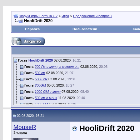
Форум игры Formula O2
>
Игра
>
Предложения и вопросы
HooliDrift 2020
Справка
Пользователи
Кал
Гость
HooliDrift 2020
02.08.2020,
16:21
Гость
200 Гм с меня, а может и...
02.08.2020,
20:03
Гость
500 гм
02.08.2020,
21:07
Гость
5000 см
03.08.2020,
19:31
Гость
200GM
05.08.2020,
18:27
Гость
1000 GM c меня
07.08.2020,
08:40
Гость
500 гм с меня
11.08.2020,
20:40
Гость
1000 ГМ
16.08.2020,
16:36
Гость
С меня: 500 гм + 10 000 см
16.08.2020,
21:57
02.08.2020, 16:21
Гость
Спасибо за поддержку ...
17.08.2020,
10:00
Гость
ботами можно ездить своими?
17.08.2020,
15:49
MouseR
HooliDrift 2020
Гость
Вне зачета - я не против (для...
18.08.2020,
00:36
Зловред
Гость
до вечера среды их надо...
18.08.2020,
00:38