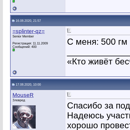
16.08.2020, 21:57
=splinter-qz=
Senior Member
С меня: 500 гм
Регистрация: 11.11.2009
Сообщений: 400
____________
«Кто живёт бес
17.08.2020, 10:00
MouseR
Зловред
Спасибо за по
Надеюсь участн
хорошо провес