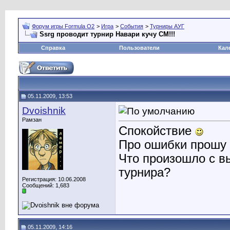
Форум игры Formula O2
>
Игра
>
События
>
Турниры АУГ
Ssrg проводит турнир Навари кучу СМ!!!
Справка
Пользователи
Кал
05.11.2009, 13:53
Dvoishnik
Рамзан
Спокойствие
Про ошибки прошу 
Что произошло с вы
турнира?
Регистрация: 10.06.2008
Сообщений: 1,683
05.11.2009, 14:16