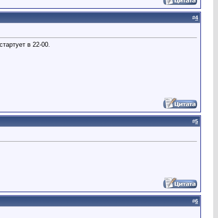
#
4
стартует в 22-00.
#
5
#
6