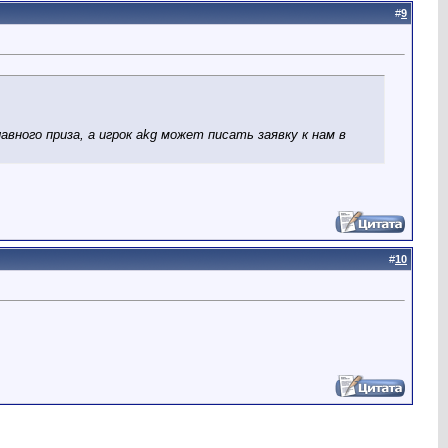
#
9
лавного приза, а игрок akg может писать заявку к нам в
#
10