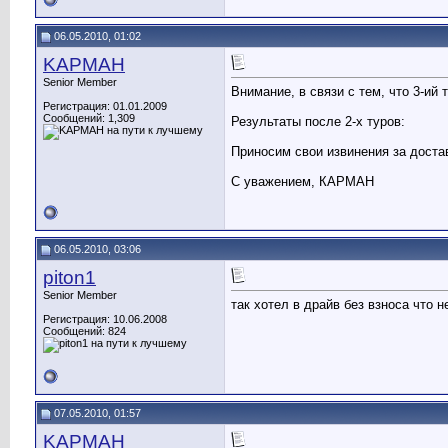
06.05.2010, 01:02
KAPMAH
Senior Member
Внимание, в связи с тем, что 3-ий 
Регистрация: 01.01.2009
Сообщений: 1,309
Результаты после 2-х туров:
Приносим свои извинения за доста
С уважением, КАРМАН
06.05.2010, 03:06
piton1
Senior Member
так хотел в драйв без взноса что н
Регистрация: 10.06.2008
Сообщений: 824
07.05.2010, 01:57
KAPMAH