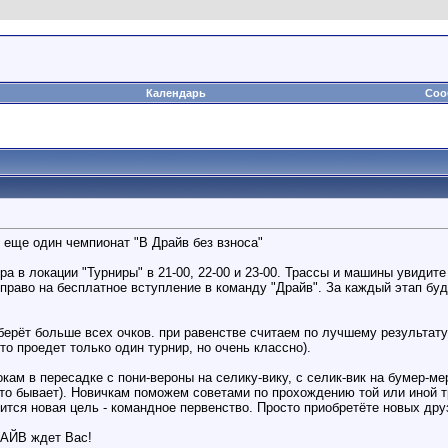
Календарь
Соо
 еще один чемпионат "В Драйв без взноса"
ура в локации "Турниры" в 21-00, 22-00 и 23-00. Трассы и машины увиди
право на бесплатное вступление в команду "Драйв". За каждый этап буд
берёт больше всех очков. при равенстве считаем по лучшему результату.
то проедет только один турнир, но очень классно).
кам в пересадке с пони-вероны на селику-вику, с селик-вик на бумер-
асто бывает). Новичкам поможем советами по прохождению той или иной 
ится новая цель - командное первенство. Просто приобретёте новых друз
РАЙВ ждет Вас!