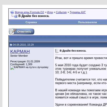
Форум игры Formula O2
>
Игра
>
События
>
Турниры АУГ
В Драйв без взноса.
Справка
Пользователи
04.05.2010, 15:29
KAPMAH
В Драйв без взноса.
Senior Member
Итак, вот и пришло время провести
Регистрация: 01.01.2009
Сообщений: 1,309
5 мая 2010 года будет создано 3 т
этих турнирах получит уникальное 
10; 2-8; 3-6; 4-5 и т.д.).
Победителем считается тот, кто на
первого места (например, если кто-
В нашей команде мы помогаем игро
ценам (не обязаловка, но такое ч
появится новый смысл в игре, появ
Удачи в соревновании! Команда Д