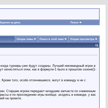
бщения за день
Поиск
Опции темы
Поиск в этой теме
Опции просмотра
#
1
те когда турниры уже будут созданы. Лучший некомандный игрок в
ут начисляться очки, как в формуле-1 было в прошлом сезоне(1-
 Кроме того, особо отличившиеся, могут в команду и не с
мерин. Старшие игроки передают младшим запчасти по сниженным
трассы и по прохождению игры вообще. аходясь в команде, у вас
ей на проекте.