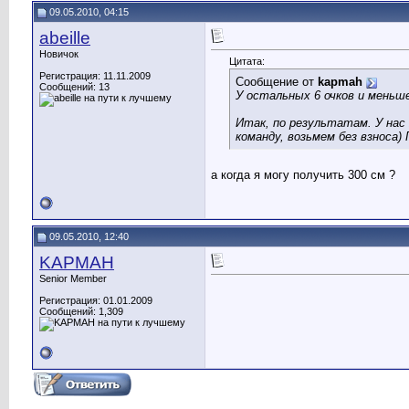
09.05.2010, 04:15
abeille
Новичок
Цитата:
Регистрация: 11.11.2009
Сообщение от
kapmah
Сообщений: 13
У остальных 6 очков и меньш
Итак, по результатам. У нас 2
команду, возьмем без взноса)
а когда я могу получить 300 см ?
09.05.2010, 12:40
KAPMAH
Senior Member
Регистрация: 01.01.2009
Сообщений: 1,309