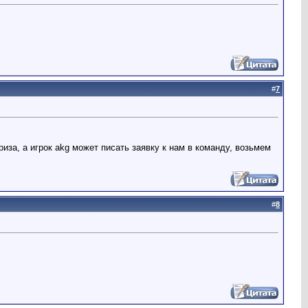
#
7
 приза, а игрок akg может писать заявку к нам в команду, возьмем
#
8