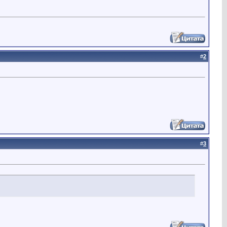
#
2
#
3