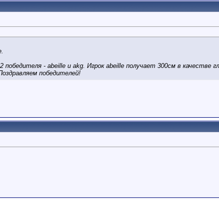
е.
 победителя - abeille и akg. Игрок abeille получает 300см в качестве г
 Поздравляем победителей!