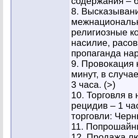
содержания – б
8.
Высказыван
межнациональ
религиозные к
насилие, расов
пропаганда нарк
9.
Провокация 
минут, в случа
3 часа. (>)
10.
Торговля в 
рецидив – 1 ча
торговли: Черн
11.
Попрошайнич
12.
Продажа лю