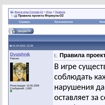
Форум игры Formula O2
>
Игра
>
Правила
Правила проекта Формула-О2
Справка
Пользователи
Кал
01.04.2010, 22:38
Dvoishnik
Правила проек
Рамзан
В игре сущест
соблюдать каж
нарушения да
Регистрация: 10.06.2008
Сообщений: 1,683
оставляет за