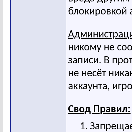
блокировкой а
Администрац
никому не со
записи. В пр
не несёт ника
аккаунта, игр
Свод Правил:
1.
Запрещае