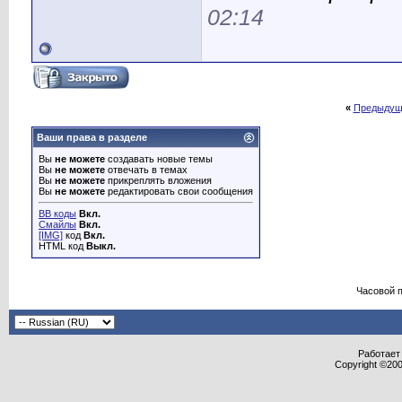
02:14
«
Предыдущ
Ваши права в разделе
Вы
не можете
создавать новые темы
Вы
не можете
отвечать в темах
Вы
не можете
прикреплять вложения
Вы
не можете
редактировать свои сообщения
BB коды
Вкл.
Смайлы
Вкл.
[IMG]
код
Вкл.
HTML код
Выкл.
Часовой 
Работает 
Copyright ©2000