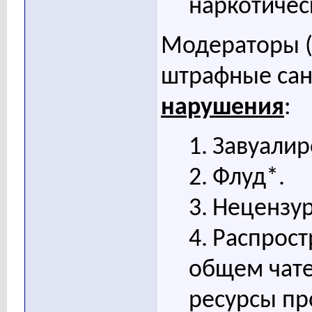
наркотичес
Модераторы (
штрафные са
нарушения
:
1.
Завуалир
2.
Флуд*.
3.
Нецензур
4.
Распрост
общем чате
ресурсы пр