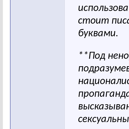
использова
стоит пи
буквами.
**Под нен
подразуме
национали
пропаганда
высказыва
сексуальны