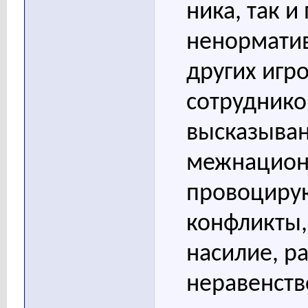
ника, так 
ненорматив
других игр
сотруднико
высказыва
межнацион
провоциру
конфликты
насилие, р
неравенств