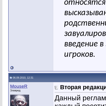
относятся
высказыван
родственни
завуалиров
введение в
игроков.
06.09.2010, 12:31
MouseR
Вторая редакци
Зловред
Данный реглам
каждый посети