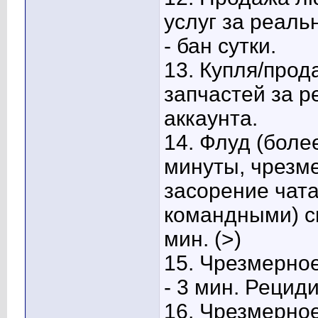
услуг за реаль
- бан сутки.
13.
Купля/прод
запчастей за р
аккаунта.
14.
Флуд (более
минуты, чрезм
засорение чат
командными) см
мин. (>)
15.
Чрезмерное
- 3 мин. Рециди
16.
Чрезмерное