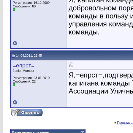
Я, капитан команд
Регистрация: 16.12.2009
добровольном поря
Сообщений: 60
команды в пользу и
управления команд
команды.
14.04.2011, 21:45
=епрст=
Junior Member
Я,=епрст=,подтвер
Регистрация: 23.01.2010
капитана команды T
Сообщений: 22
Ассоциации Уличны
«
Предыдущ
Ваши права в разделе