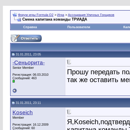
Форум игры Formula O2
>
Игра
>
Ассоциация Уличных Гонщиков
Смена капитана команды ТРИАДА
Справка
Пользователи
Кал
31.01.2011, 23:05
-Сеньорита-
Senior Member
Прошу передать по
Регистрация: 06.03.2010
так же оставить м
Сообщений: 463
31.01.2011, 23:11
Koseich
Member
Я,Koseich,подтвер
Регистрация: 16.12.2009
капитана команды T
Сообщений: 60