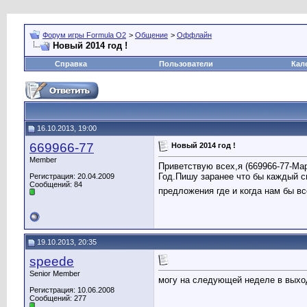
Форум игры Formula O2
>
Общение
>
Оффлайн
Новый 2014 год !
Справка
Пользователи
Кал
16.10.2013, 19:00
669966-77
Новый 2014 год !
Member
Приветствую всех,я (669966-77-Ма
Год.Пишу заранее что бы каждый с
Регистрация: 20.04.2009
Сообщений: 84
предложения где и когда нам бы вс
19.10.2013, 20:35
speede
Senior Member
могу на следующей неделе в выхо
Регистрация: 10.06.2008
Сообщений: 277