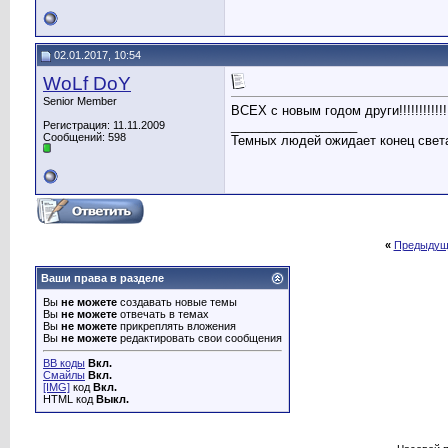
02.01.2017, 10:54
WoLf DoY
Senior Member
ВСЕХ с новым годом други!!!!!!!!!!!!!!!!!
__________________
Регистрация: 11.11.2009
Сообщений: 598
Темных людей ожидает конец света
«
Предыдущ
Ваши права в разделе
Вы
не можете
создавать новые темы
Вы
не можете
отвечать в темах
Вы
не можете
прикреплять вложения
Вы
не можете
редактировать свои сообщения
BB коды
Вкл.
Смайлы
Вкл.
[IMG]
код
Вкл.
HTML код
Выкл.