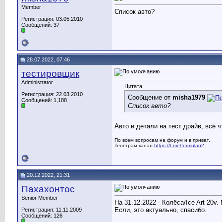
Member
Список авто?
Регистрация: 03.05.2010
Сообщений: 37
28.07.2022, 07:46
тестировщик
Administrator
Цитата:
Регистрация: 22.03.2010
Сообщение от
misha1979
Сообщений: 1,188
Список авто?
Авто и детали на тест драйв, всё ч
__________________
По всем вопросам на форум и в приват.
Телеграм канал
https://t.me/formulao2
20.12.2022, 21:31
Пахахонтос
Senior Member
На 31.12.2022 - Колёса/Ice Art 20v. 
Если, это актуально, спасибо.
Регистрация: 11.11.2009
Сообщений: 126