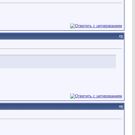
#
3
#
4