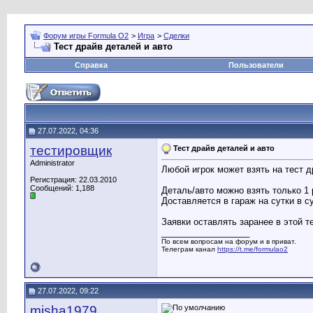
Форум игры Formula O2
>
Игра
>
Сделки
Тест драйв деталей и авто
Справка
Пользователи
27.07.2022, 04:36
тестировщик
Тест драйв деталей и авто
Administrator
Любой игрок может взять на тест 
Регистрация: 22.03.2010
Сообщений: 1,188
Деталь/авто можно взять только 1 
Доставляется в гараж на сутки в с
Заявки оставлять заранее в этой т
__________________
По всем вопросам на форум и в приват.
Телеграм канал
https://t.me/formulao2
27.07.2022, 09:22
misha1979