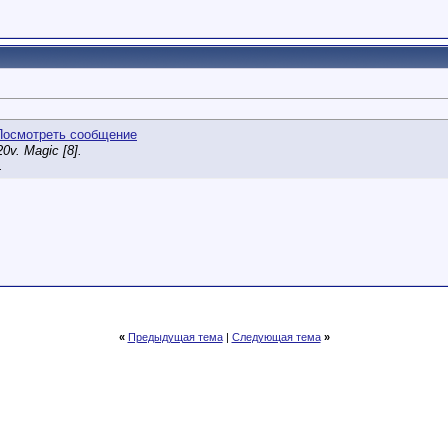
0v. Magic [8].
.
«
Предыдущая тема
|
Следующая тема
»