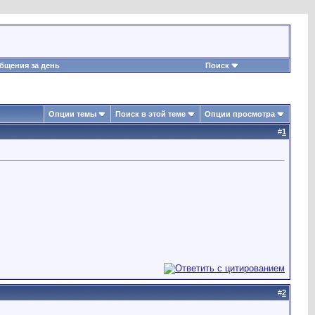
бщения за день
Поиск
Опции темы
Поиск в этой теме
Опции просмотра
#
1
#
2