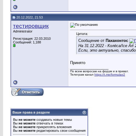
20.12.2022, 21:53
тестировщик
Administrator
Цитата:
Регистрация: 22.03.2010
Сообщение от
Пахахонтос
Сообщений: 1,188
На 31.12.2022 - Колёса/Ice Art 2
Если, это актуально, спасибо
Принято
__________________
По всем вопросам на форум и в приват.
Телеграм канал
https://t.me/formulao2
Ваши права в разделе
Вы
не можете
создавать новые темы
Вы
не можете
отвечать в темах
Вы
не можете
прикреплять вложения
Вы
не можете
редактировать свои сообщения