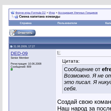
Форум игры Formula O2
>
Игра
>
Ассоциация Уличных Гонщиков
Смена капитана команды
Справка
Пользователи
Кал
31.08.2009, 17:27
DED-09
Senior Member
Цитата:
Регистрация: 10.06.2008
Сообщений: 809
Сообщение от
efr
Возможно. Я не о
это писал. Я ник
себя.
Создай свою команд
Наш народ за после