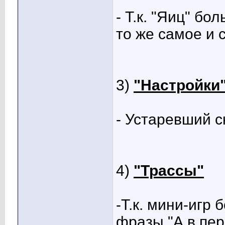
- Т.к. "Яиц" бо
то же самое и 
3)
"Настройки
- Устаревший с
4)
"Трассы"
-Т.к. мини-игр
фразы "А в пе