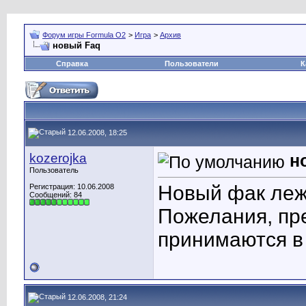
Форум игры Formula O2
>
Игра
>
Архив
новый Faq
Справка
Пользователи
К
12.06.2008, 18:25
kozerojka
н
Пользователь
Новый фак ле
Регистрация: 10.06.2008
Сообщений: 84
Пожелания, пр
принимаются в 
12.06.2008, 21:24