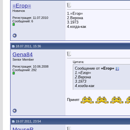
=Егор=
Новичок
1.=Егор=
2.Верона
Регистрация: 11.07.2010
Сообщений: 6
3.1973
4.когда-как
18.07.2011, 15:36
Gena84
Senior Member
Цитата:
Регистрация: 10.06.2008
Сообщение от
=Егор=
Сообщений: 292
1.=Егор=
2.Верона
3.1973
4.когда-как
Принят
19.07.2011, 23:54
MouseR