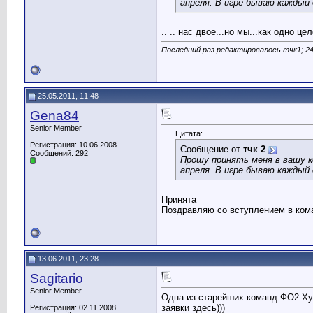
апреля. В игре бываю каждый 
.. .. нас двое...но мы...как одно цел
Последний раз редактировалось тчк1; 24
25.05.2011, 11:48
Gena84
Senior Member
Цитата:
Регистрация: 10.06.2008
Сообщение от
тчк 2
Сообщений: 292
Прошу принять меня в вашу ко
апреля. В игре бываю каждый 
Принята
Поздравляю со вступлением в ком
13.06.2011, 23:28
Sagitario
Senior Member
Одна из старейших команд ФО2 Ху
заявки здесь)))
Регистрация: 02.11.2008