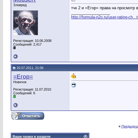
Зловред
тчк 2 и =Егор= права на просмотр
__________________
http://formula-n2o.ru/user-rating-ch.
Регистрация: 10.06.2008
Сообщений: 2,417
20.07.2011, 21:06
=Егор=
Новичок
Регистрация: 11.07.2010
Сообщений: 6
«
Предыдущ
Ваши права в разделе