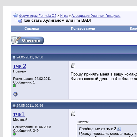
Форум игры Formula O2
>
Игра
>
Ассоциация Уличных Гонщиков
Как стать Хулиганом или i'm BAD!
Справка
Пользователи
Кал
24.05.2011, 02:50
тчк 2
Новичок
Прошу принять меня в вашу команду
бываю каждый день по 4 и более ча
Регистрация: 24.02.2011
Сообщений: 1
24.05.2011, 02:56
тчк1
Местный
Цитата:
Регистрация: 10.06.2008
Сообщение от
тчк 2
Сообщений: 349
Прошу принять меня в вашу ко