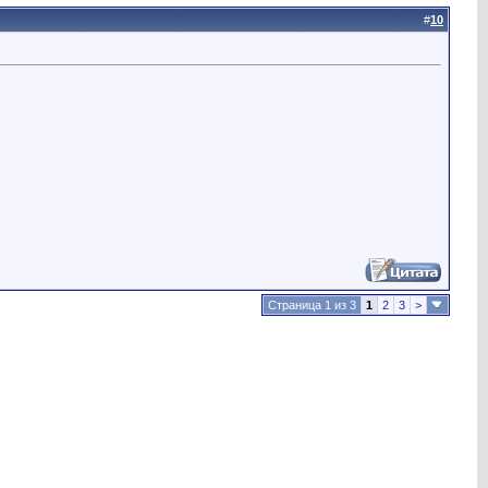
#
10
Страница 1 из 3
1
2
3
>