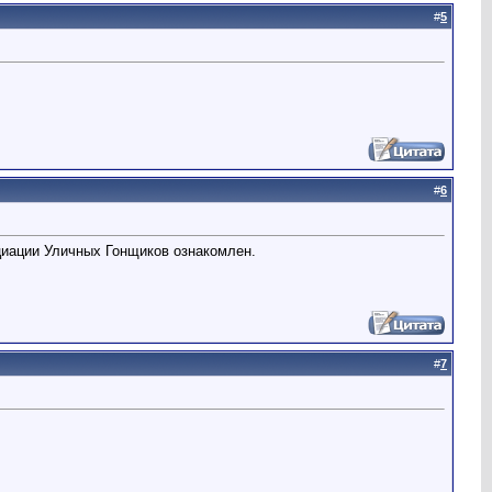
#
5
#
6
циации Уличных Гонщиков ознакомлен.
#
7