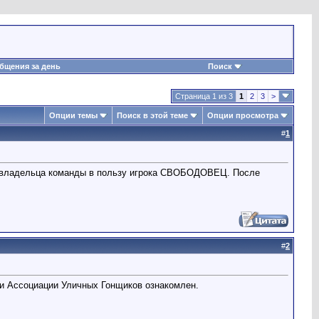
бщения за день
Поиск
Страница 1 из 3
1
2
3
>
Опции темы
Поиск в этой теме
Опции просмотра
#
1
я владельца команды в пользу игрока СВОБОДОВЕЦ. После
#
2
 Ассоциации Уличных Гонщиков ознакомлен.