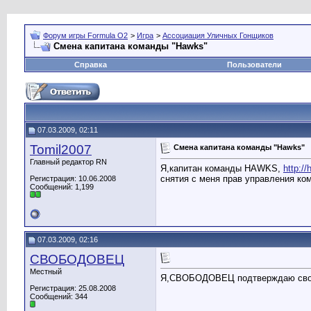
Форум игры Formula O2
>
Игра
>
Ассоциация Уличных Гонщиков
Смена капитана команды "Hawks"
Справка
Пользователи
07.03.2009, 02:11
Tomil2007
Смена капитана команды "Hawks"
Главный редактор RN
Я,капитан команды HAWKS,
http:/
снятия с меня прав управления ком
Регистрация: 10.06.2008
Сообщений: 1,199
07.03.2009, 02:16
СВОБОДОВЕЦ
Местный
Я,СВОБОДОВЕЦ подтверждаю свое с
Регистрация: 25.08.2008
Сообщений: 344