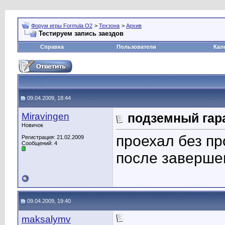
Форум игры Formula O2
>
Техзона
>
Архив
Тестируем запись заездов
Справка
Пользователи
Кал
09.04.2009, 18:44
Miravingen
подземный гар
Новичок
проехал без пр
Регистрация: 21.02.2009
Сообщений: 4
после заверше
09.04.2009, 19:40
maksalymv