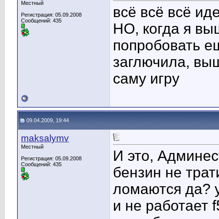
Местный
всё всё всё ид
Регистрация: 05.09.2008
Сообщений: 435
НО, когда я вы
попробовать ещ
заглючила, выш
саму игру
09.04.2009, 19:44
maksalymv
Местный
И это, Админес
Регистрация: 05.09.2008
Сообщений: 435
бензин не трат
ломаются да? у
и не работает f