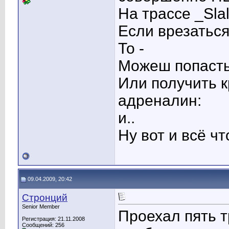
На трассе _Sla
Если врезаться
То -
Можеш попасть
Или получить к
адреналин:
и..
Ну вот и всё ч
09.04.2009, 20:42
Стронций
Senior Member
Проехал пять т
Регистрация: 21.11.2008
Сообщений: 256