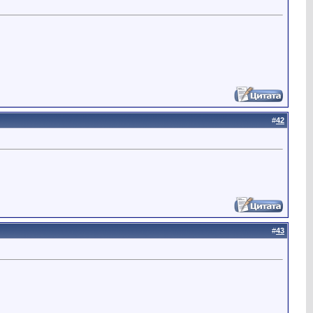
#
42
#
43