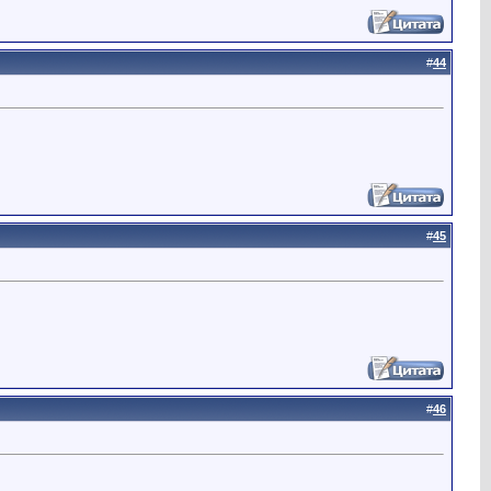
#
44
#
45
#
46