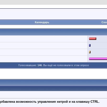
Календарь
Соо
Голосовавшие:
146
. Вы ещё не голосовали в этом опросе
обавлена возможность управления нитрой и на клавишу CTRL.