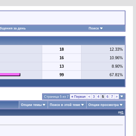
бщения за день
Поиск
18
12.33%
16
10.96%
13
8.90%
99
67.81%
Страница 5 из 7
«
Первая
<
3
4
5
6
7
>
Опции темы
Поиск в этой теме
Опции просмотра
#
41