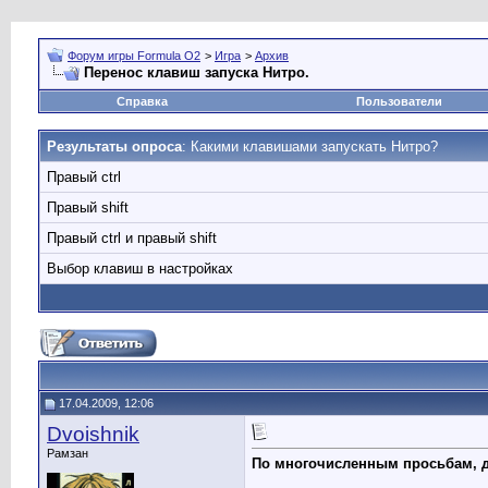
Форум игры Formula O2
>
Игра
>
Архив
Перенос клавиш запуска Нитро.
Справка
Пользователи
Результаты опроса
: Какими клавишами запускать Нитро?
Правый ctrl
Правый shift
Правый ctrl и правый shift
Выбор клавиш в настройках
17.04.2009, 12:06
Dvoishnik
Рамзан
По многочисленным просьбам, д