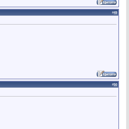
#
49
#
50