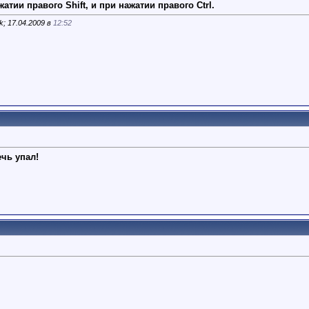
жатии правого Shift, и при нажатии правого Ctrl.
; 17.04.2009 в
12:52
ечь упал!