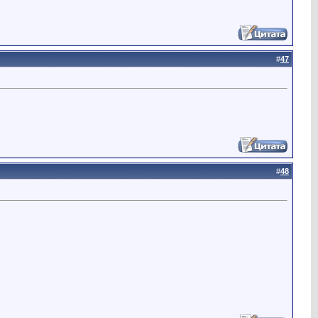
#
47
#
48