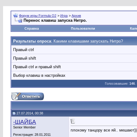
Форум игры Formula O2
>
Игра
>
Архив
Перенос клавиш запуска Нитро.
Справка
Пользователи
Кал
Результаты опроса
: Какими клавишами запускать Нитро?
Правый ctrl
Правый shift
Правый ctrl и правый shift
Выбор клавиш в настройках
Голосовавшие:
146
.
27.07.2014, 00:38
-ШАЙБА
Senior Member
плохому танцору все яй.. мешают))
Регистрация: 28.01.2011