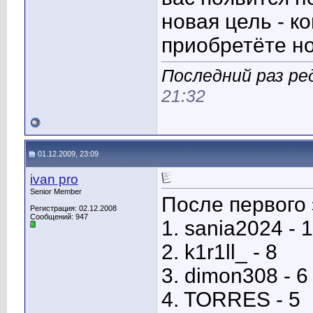
новая цель - к
приобретёте но
Последний раз ред
21:32
01.12.2009, 23:09
ivan pro
Senior Member
После первого 
Регистрация: 02.12.2008
Сообщений: 947
1. sania2024 - 
2. k1r1ll_ - 8
3. dimon308 - 6
4. TORRES - 5