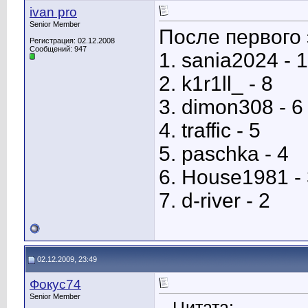
ivan pro
Senior Member
После первого 
Регистрация: 02.12.2008
Сообщений: 947
1. sania2024 - 
2. k1r1ll_ - 8
3. dimon308 - 6
4. traffic - 5
5. paschka - 4
6. House1981 -
7. d-river - 2
02.12.2009, 23:49
Фокус74
Senior Member
Цитата: