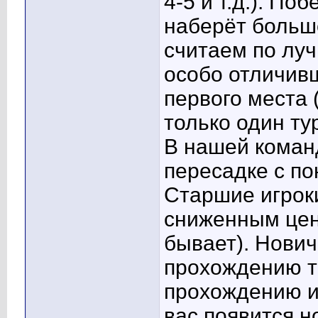
4-5 и т.д.). По
наберёт больше
считаем по луч
особо отличивш
первого места 
только один ту
В нашей коман
пересадке с по
Старшие игрок
сниженным цена
бывает). Нови
прохождению т
прохождению и
вас появится н