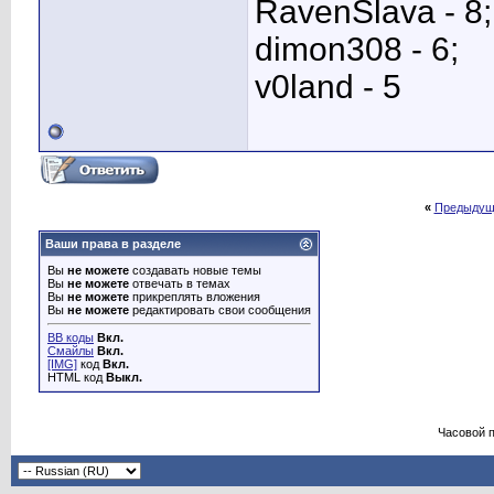
RavenSlava - 8;
dimon308 - 6;
v0land - 5
«
Предыдущ
Ваши права в разделе
Вы
не можете
создавать новые темы
Вы
не можете
отвечать в темах
Вы
не можете
прикреплять вложения
Вы
не можете
редактировать свои сообщения
BB коды
Вкл.
Смайлы
Вкл.
[IMG]
код
Вкл.
HTML код
Выкл.
Часовой 