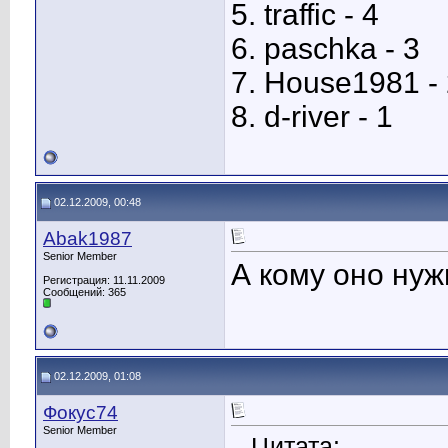
5. traffic - 4
6. paschka - 3
7. House1981 -
8. d-river - 1
02.12.2009, 00:48
Abak1987
Senior Member
А кому оно нуж
Регистрация: 11.11.2009
Сообщений: 365
02.12.2009, 01:08
Фокус74
Senior Member
Цитата: