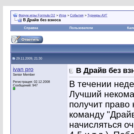
Форум игры Formula O2
>
Игра
>
События
>
Турниры АУГ
В Драйв без взноса
Справка
Пользователи
Кал
29.11.2009, 21:30
ivan pro
В Драйв без вз
Senior Member
В течении неде
Регистрация: 02.12.2008
Сообщений: 947
Лучший некома
получит право 
команду "Драйв
начисляться очк