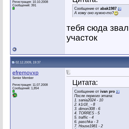
Регистрация: 10.10.2008
Сообщений: 391
Сообщение от
abak1987
А кому оно нужно-то?
тебя сюда звал
участок
02.12.2009, 19:37
efremovxp
Senior Member
Цитата:
Регистрация: 11.07.2008
Сообщений: 1,854
Сообщение от
ivan pro
После первого этапа:
1. sania2024 - 10
2. k1r1ll_ - 8
3. dimon308 - 6
4. TORRES - 5
5. traffic - 4
6. paschka - 3
7. House1981 - 2