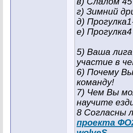
в) Слалом 45
г) Зимний д
д) Прогулка1-
е) Прогулка4
5) Ваша лига
участие в че
6) Почему В
команду!
7) Чем Вы м
научите езд
8 Согласны 
проекта ФО
wolveS