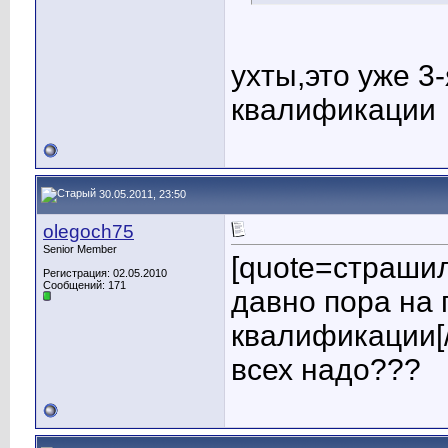
ухты,это уже 3
квалификации
30.05.2011, 23:50
olegoch75
Senior Member
[quote=страшил
Регистрация: 02.05.2010
Сообщений: 171
давно пора на
квалификации[
всех надо???