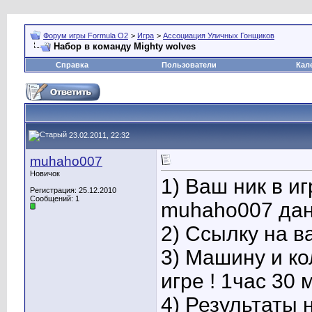
Форум игры Formula O2
>
Игра
>
Ассоциация Уличных Гонщиков
Набор в команду Mighty wolves
Справка
Пользователи
Кал
23.02.2011, 22:32
muhaho007
Новичок
1) Ваш ник в иг
Регистрация: 25.12.2010
Сообщений: 1
muhaho007 дан
2) Ссылку на в
3) Машину и к
игре ! 1час 30 
4) Результаты 