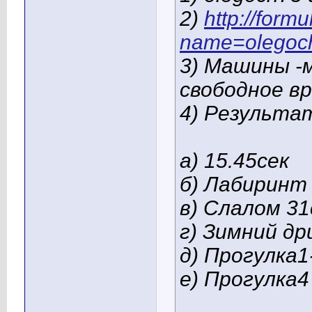
2)
http://form
name=olegoc
3) Машины -м
свободное в
4) Результа
а) 15.45сек
б) Лабиринт
в) Слалом 31
г) Зимний д
д) Прогулка1
е) Прогулка4