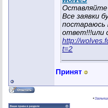
Оставляйте 
Все заявки б
постараюсь н
ответ!!!или 
http://wolves
t=2
___________
Принят
«
Предыдущ
Ваши права в разделе