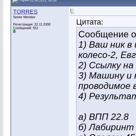
01.06.2011, 00:05
TORRES
Senior Member
Цитата:
Регистрация: 22.11.2008
Сообщений: 551
Сообщение 
1) Ваш ник в
колесо-2, Ев
2) Ссылку на
3) Машину и
проводимое в 
4) Результа
а) ВПП 22.8
б) Лабиринт 