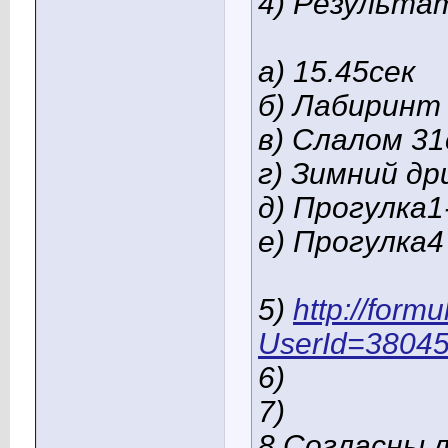
4) Результа
а) 15.45сек
б) Лабиринт
в) Слалом 31
г) Зимний д
д) Прогулка1
е) Прогулка4
5)
http://form
UserId=3804
6)
7)
8 Согласны 