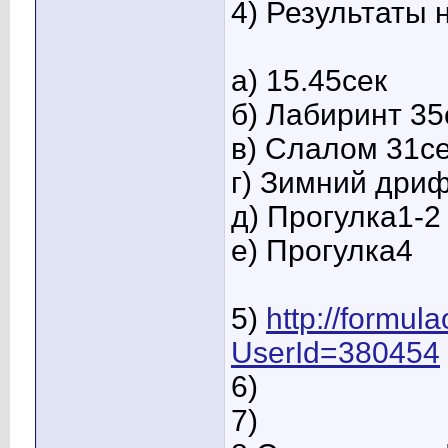
4) Результаты 
а) 15.45сек
б) Лабиринт 35
в) Слалом 31с
г) Зимний дри
д) Прогулка1-2
е) Прогулка4
5)
http://formul
UserId=380454
6)
7)