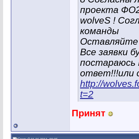
проекта ФО2
wolveS ! Со
команды
Оставляйте 
Все заявки б
постараюсь н
ответ!!!или 
http://wolves
t=2
Принят