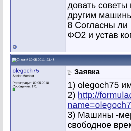
довать советы
другим машины
8 Согласны ли
ФО2 и устав ко
30.05.2011, 23:43
olegoch75
Заявка
Senior Member
1) olegoch75 им
Регистрация: 02.05.2010
Сообщений: 171
2)
http://formul
name=olegoch
3) Машины -мер
свободное вре