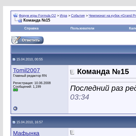
Форум игры Formula O2
>
Игра
>
События
>
Чемпионат на кубок «Grand Pr
Команда №15
Справка
Пользователи
Кал
15.04.2010, 00:55
Tomil2007
Команда №15
Главный редактор RN
Регистрация: 10.06.2008
Последний раз ред
Сообщений: 1,199
03:34
15.04.2010, 16:57
Мафынка