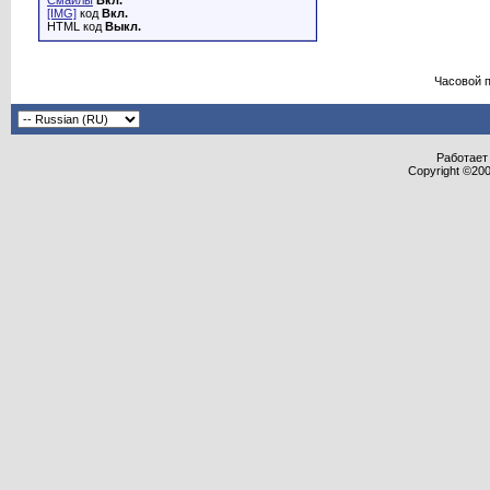
Смайлы
Вкл.
[IMG]
код
Вкл.
HTML код
Выкл.
Часовой 
Работает 
Copyright ©2000