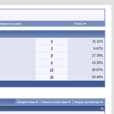
бщения за день
Поиск
5
11.11%
3
6.67%
8
17.78%
6
13.33%
12
26.67%
11
24.44%
Опции темы
Поиск в этой теме
Опции просмотра
#
1