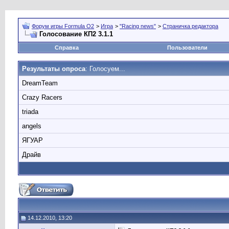
Форум игры Formula O2
>
Игра
>
"Racing news"
>
Страничка редактора
Голосование КП2 3.1.1
Справка
Пользователи
Результаты опроса
: Голосуем...
DreamTeam
Crazy Racers
triada
angels
ЯГУАР
Драйв
14.12.2010, 13:20