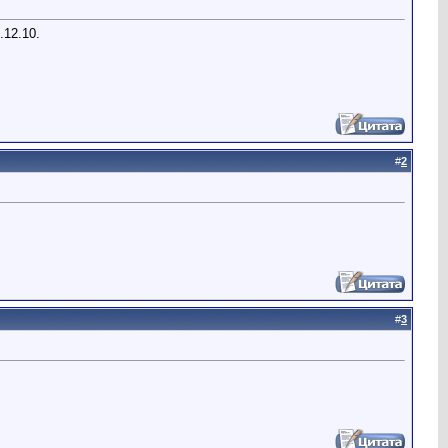
.12.10.
#
2
#
3