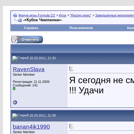
Форум игры Formula O2
>
Игра
>
"Racing news"
>
Завершённые мероприят
-=Кубок Чемпиона=-
Справка
Пользователи
Кал
20.03.2011, 21:30
RavenSlava
Senior Member
Я сегодня не с
Регистрация: 11.11.2009
Сообщений: 141
!!! Удачи
20.03.2011, 21:38
banan4ik1990
Senior Member