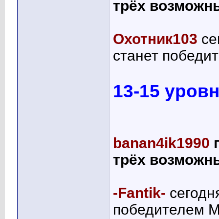
трёх возможны
Охотник103
се
станет победи
13-15 уровн
banan4ik1990
трёх возможны
-Fantik-
сегодня
победителем М