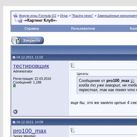
Форум игры Formula O2
>
Игра
>
"Racing news"
>
Завершённые мероприят
-=Картинг Клуб=-
Справка
Пользователи
Кал
04.12.2013, 11:02
тестировщик
Administrator
Цитата:
Регистрация: 22.03.2010
Сообщение от
pro100_max
Сообщений: 1,188
когда то уже говорил, не теб
перестал, так как понял что
еще бы, это же заняло целых 4 сек
04.12.2013, 14:09
pro100_max
Senior Member