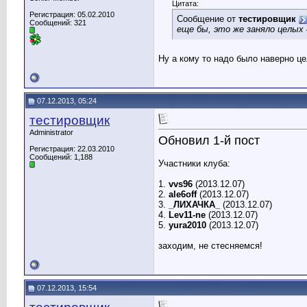
Цитата:
Регистрация: 05.02.2010
Сообщение от
тестировщик
Сообщений: 321
еще бы, это же заняло целых 
Ну а кому то надо было наверно це
07.12.2013, 05:24
тестировщик
Administrator
Обновил 1-й пост
Регистрация: 22.03.2010
Сообщений: 1,188
Участники клуба:
1.
vvs96
(2013.12.07)
2.
ale6off
(2013.12.07)
3.
_ЛИХАЧКА_
(2013.12.07)
4.
Lev11-ne
(2013.12.07)
5.
yura2010
(2013.12.07)
заходим, не стесняемся!
07.12.2013, 15:54