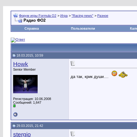
Форум игры Formula O2
>
Игра
>
"Racing news"
>
Разное
Радио ФО2
Справка
Пользователи
Кал
18.03.2015, 10:59
Howk
Senior Member
да так, крик души....
Регистрация: 10.06.2008
Сообщений: 1,647
29.03.2015, 21:42
stergio