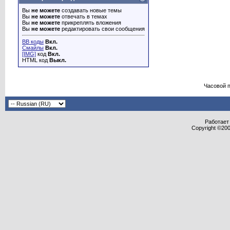
Вы
не можете
создавать новые темы
Вы
не можете
отвечать в темах
Вы
не можете
прикреплять вложения
Вы
не можете
редактировать свои сообщения
BB коды
Вкл.
Смайлы
Вкл.
[IMG]
код
Вкл.
HTML код
Выкл.
Часовой 
Работает 
Copyright ©2000