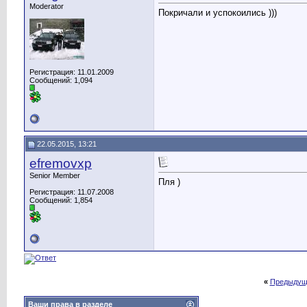
Moderator
Покричали и успокоились )))
Регистрация: 11.01.2009
Сообщений: 1,094
22.05.2015, 13:21
efremovxp
Senior Member
Пля )
Регистрация: 11.07.2008
Сообщений: 1,854
«
Предыдущ
Ваши права в разделе