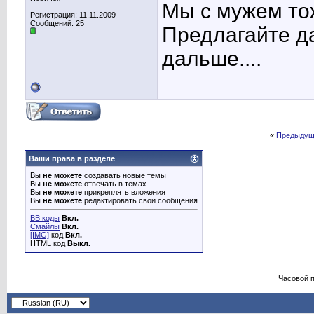
Мы с мужем тож
Регистрация: 11.11.2009
Сообщений: 25
Предлагайте да
дальше....
«
Предыдущ
Ваши права в разделе
Вы
не можете
создавать новые темы
Вы
не можете
отвечать в темах
Вы
не можете
прикреплять вложения
Вы
не можете
редактировать свои сообщения
BB коды
Вкл.
Смайлы
Вкл.
[IMG]
код
Вкл.
HTML код
Выкл.
Часовой 