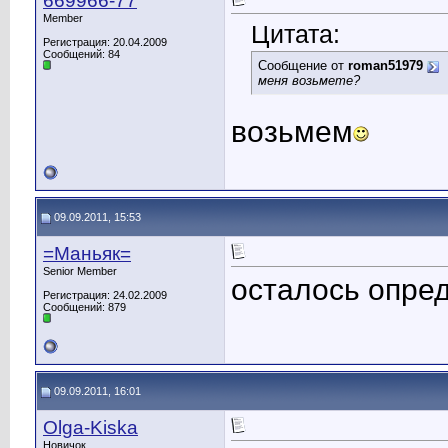
669966-77
Member
Цитата:
Регистрация: 20.04.2009
Сообщений: 84
Сообщение от
roman51979
меня возьмете?
возьмем
09.09.2011, 15:53
=Маньяк=
Senior Member
осталось опре
Регистрация: 24.02.2009
Сообщений: 879
09.09.2011, 16:01
Olga-Kiska
Новичок