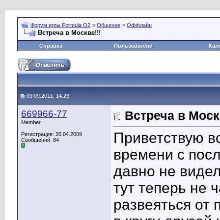
Форум игры Formula O2
>
Общение
>
Оффлайн
Встреча в Москве!!!
Справка
Пользователи
Кал
09.09.2011, 14:23
669966-77
Встреча в Моск
Member
Приветствую в
Регистрация: 20.04.2009
Сообщений: 84
времени с пос
давно не видел
тут теперь не 
развеяться от 