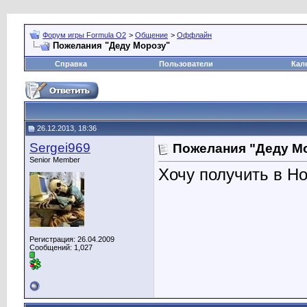
Форум игры Formula O2
>
Общение
>
Оффлайн
Пожелания "Деду Морозу"
Справка
Пользователи
Кал
26.12.2013, 18:36
Sergei969
Пожелания "Деду М
Senior Member
Хочу получить в Но
Регистрация: 26.04.2009
Сообщений: 1,027