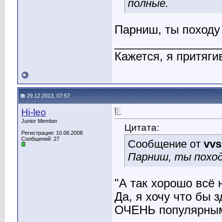
полные.
Парниш, ты походу
________________
Кажется, я притяги
29.12.2013, 07:57
Hi-leo
Junior Member
Цитата:
Регистрация: 10.06.2008
Сообщений: 27
Сообщение от
vvs
Парниш, ты поход
"А так хорошо всё 
Да, я хочу что бы 
ОЧЕНЬ популярным.