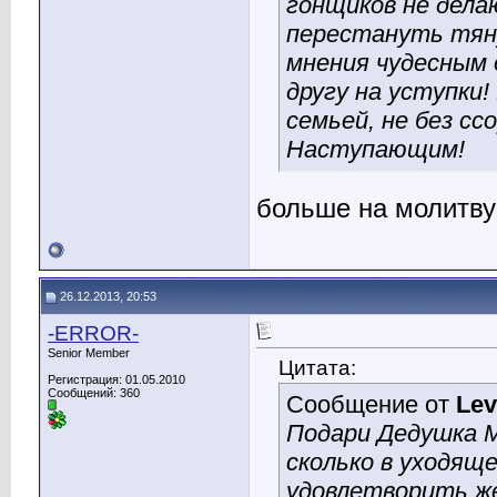
гонщиков не дела
перестануть тяну
мнения чудесным 
другу на уступки
семьей, не без сс
Наступающим!
больше на молитву 
26.12.2013, 20:53
-ERROR-
Senior Member
Цитата:
Регистрация: 01.05.2010
Сообщений: 360
Сообщение от
Lev
Подари Дедушка 
сколько в уходяще
удовлетворить же