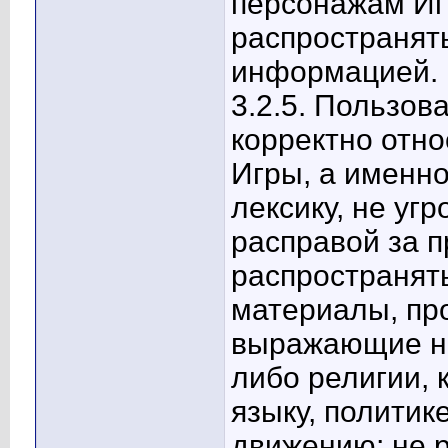
персонажам Игр
распространять
информацией.
3.2.5. Пользов
корректно отно
Игры, а именн
лексику, не уг
расправой за 
распространять
материалы, пр
выражающие не
либо религии, к
языку, политик
движению; не 