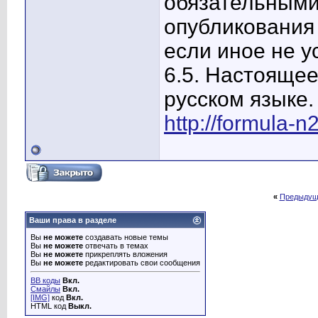
обязательными
опубликования
если иное не 
6.5. Настояще
русском языке
http://formula-n2
«
Предыдущ
Ваши права в разделе
Вы
не можете
создавать новые темы
Вы
не можете
отвечать в темах
Вы
не можете
прикреплять вложения
Вы
не можете
редактировать свои сообщения
BB коды
Вкл.
Смайлы
Вкл.
[IMG]
код
Вкл.
HTML код
Выкл.