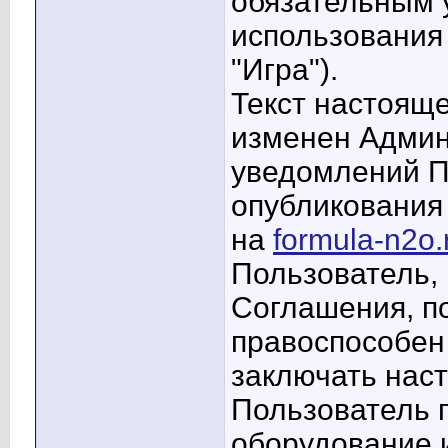
обязательным 
использования 
"Игра").
Текст настоящ
изменен Админ
уведомлений П
опубликования
на
formula-n2o.
Пользователь,
Соглашения, по
правоспособен
заключать нас
Пользователь г
оборудование и