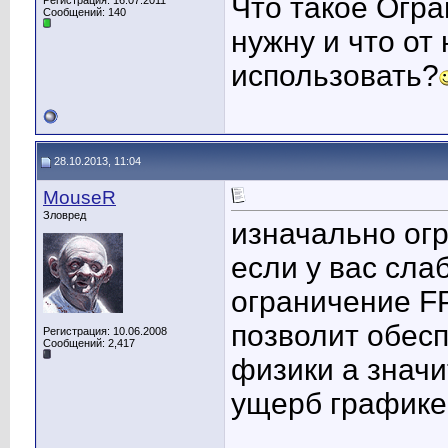
Что такое Огра
Регистрация: 16.07.2011
Сообщений: 140
нужну и что от
использовать?
28.10.2013, 11:04
MouseR
Зловред
изначально ог
если у вас сла
ограничение FP
позволит обес
Регистрация: 10.06.2008
Сообщений: 2,417
физики а значи
ущерб графике.