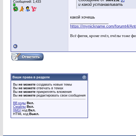
Сообщений: 1,433
и какой устанавливать
какой хочешь
__________________
https://mynickname.com/forumt4/Ant
Всё фигня, кроме пчёл, пчёлы тоже фи
Ваши права в разделе
Вы
не можете
создавать новые темы
Вы
не можете
отвечать в темах
Вы
не можете
прикреплять вложения
Вы
не можете
редактировать свои сообщения
BB коды
Вкл.
Смайлы
Вкл.
[IMG]
код
Вкл.
HTML код
Выкл.