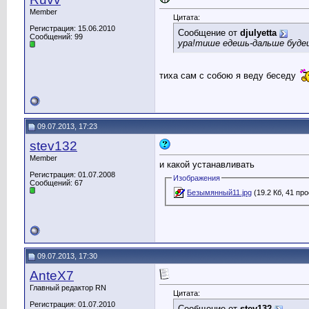
Member
Цитата:
Регистрация: 15.06.2010
Сообщение от
djulyetta
Сообщений: 99
ура!тише едешь-дальше буде
тиха сам с собою я веду беседу
09.07.2013, 17:23
stev132
Member
и какой устанавливать
Регистрация: 01.07.2008
Изображения
Сообщений: 67
Безымянный11.jpg
(19.2 Кб, 41 пр
09.07.2013, 17:30
AnteX7
Главный редактор RN
Цитата:
Регистрация: 01.07.2010
Сообщение от
stev132