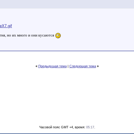
eX7.gif
гня, но их много и они кусаются
«
Предыдущая тема
|
Следующая тема
»
Часовой пояс GMT +4, время:
05:17
.