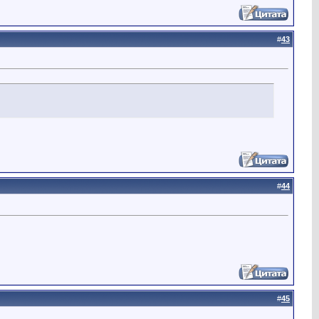
#
43
#
44
#
45