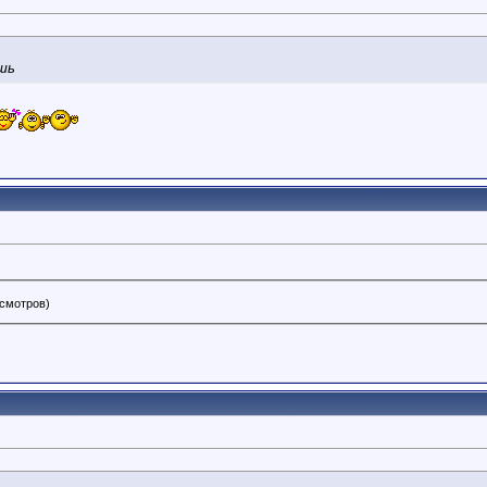
шь
осмотров)