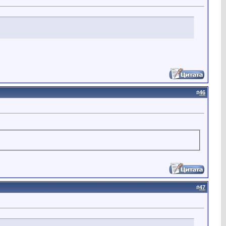
#
46
#
47