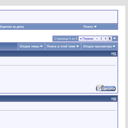
бщения за день
Поиск
Страница 5 из 5
«
Первая
<
3
4
5
Опции темы
Поиск в этой теме
Опции просмотра
#
41
#
42