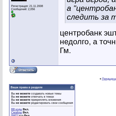
а "центробан
Регистрация: 21.11.2008
Сообщений: 2,056
следить за 
центробанк эш
недолго, а точ
Гм.
«
Предыдущ
Ваши права в разделе
Вы
не можете
создавать новые темы
Вы
не можете
отвечать в темах
Вы
не можете
прикреплять вложения
Вы
не можете
редактировать свои сообщения
BB коды
Вкл.
Смайлы
Вкл.
[IMG]
код
Вкл.