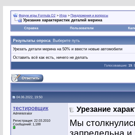
Форум игры Formula O2
>
Игра
>
Предложения и вопросы
Урезание характеристик деталей мерина
Справка
Пользователи
Кал
Результаты опроса
: Выберите путь
Урезать детали мерина на 50% и ввести новые автомобили
Оставить всё как есть, ничего не делать
Голосовавшие:
19
.
04.06.2022, 19:50
тестировщик
Урезание харак
Administrator
Мы столкнулись
Регистрация: 22.03.2010
Сообщений: 1,188
запредельна и 