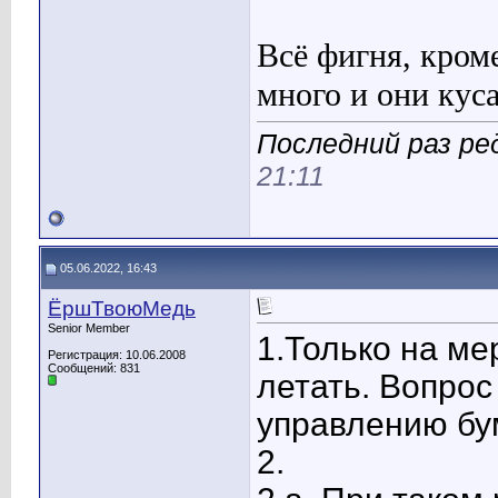
Всё фигня, кром
много и они кус
Последний раз ре
21:11
05.06.2022, 16:43
ЁршТвоюМедь
Senior Member
1.Только на ме
Регистрация: 10.06.2008
Сообщений: 831
летать. Вопрос
управлению бу
2.