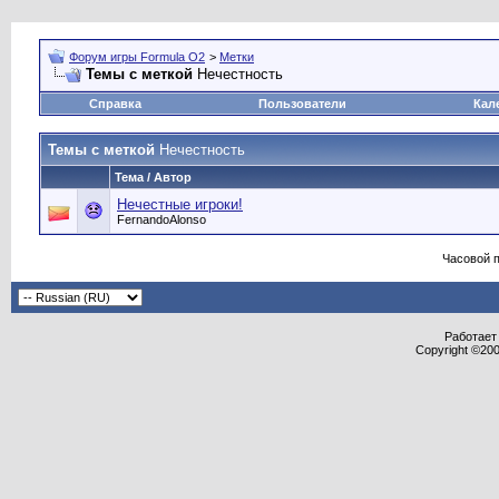
Форум игры Formula O2
>
Метки
Темы с меткой
Нечестность
Справка
Пользователи
Кал
Темы с меткой
Нечестность
Тема / Автор
Нечестные игроки!
FernandoAlonso
Часовой 
Работает 
Copyright ©2000