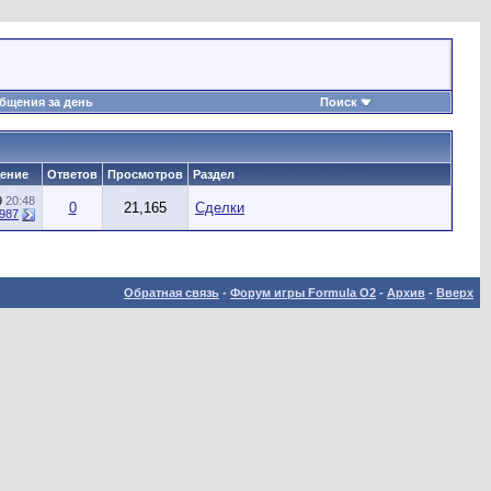
бщения за день
Поиск
ение
Ответов
Просмотров
Раздел
9
20:48
0
21,165
Сделки
987
Обратная связь
-
Форум игры Formula O2
-
Архив
-
Вверх