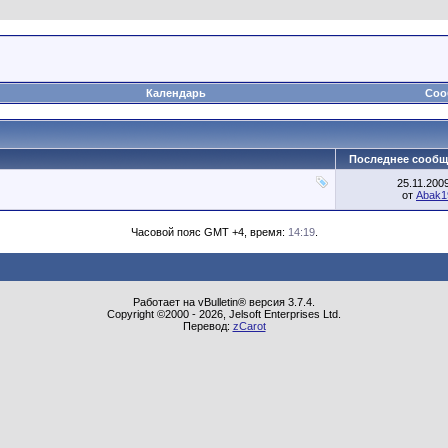
Календарь
Соо
Последнее сообщ
25.11.200
от
Abak1
Часовой пояс GMT +4, время:
14:19
.
Работает на vBulletin® версия 3.7.4.
Copyright ©2000 - 2026, Jelsoft Enterprises Ltd.
Перевод:
zCarot