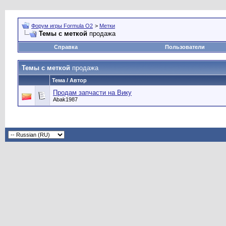
Форум игры Formula O2
>
Метки
Темы с меткой
продажа
Справка
Пользователи
Темы с меткой
продажа
Тема / Автор
Продам запчасти на Вику
Abak1987