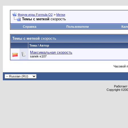
Форум игры Formula O2
>
Метки
Темы с меткой
скорость
Справка
Пользователи
Кал
Темы с меткой
скорость
Тема / Автор
Максимальная скорость
sanek-x107
Часовой 
Работает 
Copyright ©2000