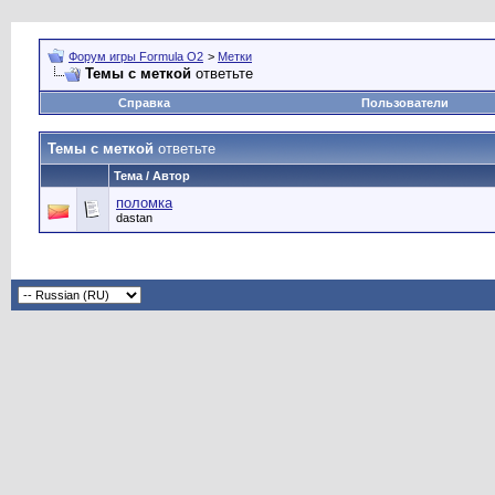
Форум игры Formula O2
>
Метки
Темы с меткой
ответьте
Справка
Пользователи
Темы с меткой
ответьте
Тема / Автор
поломка
dastan