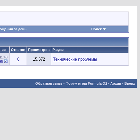
бщения за день
Поиск
ние
Ответов
Просмотров
Раздел
11:43
0
15,372
Технические проблемы
an
Обратная связь
-
Форум игры Formula O2
-
Архив
-
Вверх