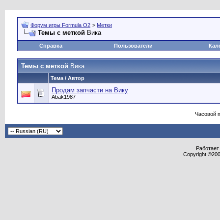
Форум игры Formula O2
>
Метки
Темы с меткой
Вика
Справка
Пользователи
Кал
Темы с меткой
Вика
Тема / Автор
Продам запчасти на Вику
Abak1987
Часовой 
Работает 
Copyright ©2000