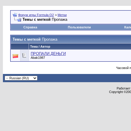
Форум игры Formula O2
>
Метки
Темы с меткой
Пропажа
Справка
Пользователи
Кал
Темы с меткой
Пропажа
Тема / Автор
ПРОПАЛИ ДЕНЬГИ
Abak1987
Часовой 
Работает 
Copyright ©2000