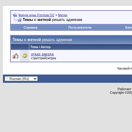
Форум игры Formula O2
>
Метки
Темы с меткой
решать админам
Справка
Пользователи
Кал
Темы с меткой
решать админам
Тема / Автор
отказ заезда
стриттрейситрка
Часовой 
Работает 
Copyright ©2000