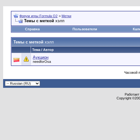
Форум игры Formula O2
>
Метки
Темы с меткой
хэлп
Справка
Пользователи
Кал
Темы с меткой
хэлп
Тема / Автор
Аукцион
needforOsa
Часовой 
Работает 
Copyright ©2000