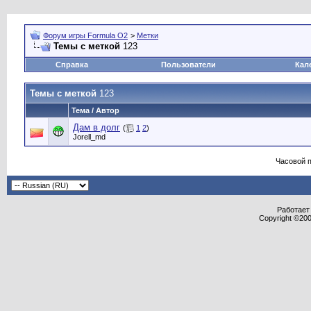
Форум игры Formula O2
>
Метки
Темы с меткой
123
Справка
Пользователи
Кал
Темы с меткой
123
Тема / Автор
Дам в долг
(
1
2
)
Jorell_md
Часовой 
Работает 
Copyright ©2000