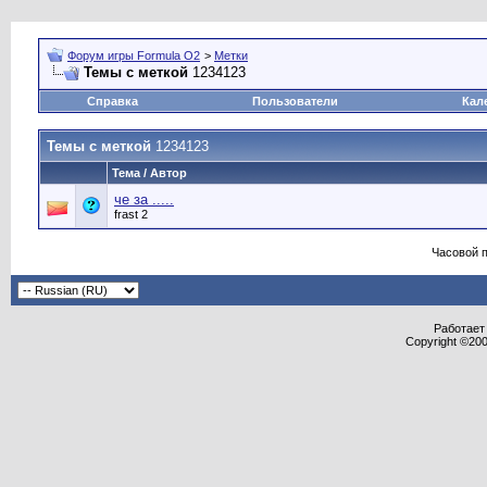
Форум игры Formula O2
>
Метки
Темы с меткой
1234123
Справка
Пользователи
Кал
Темы с меткой
1234123
Тема / Автор
че за .....
frast 2
Часовой 
Работает 
Copyright ©2000