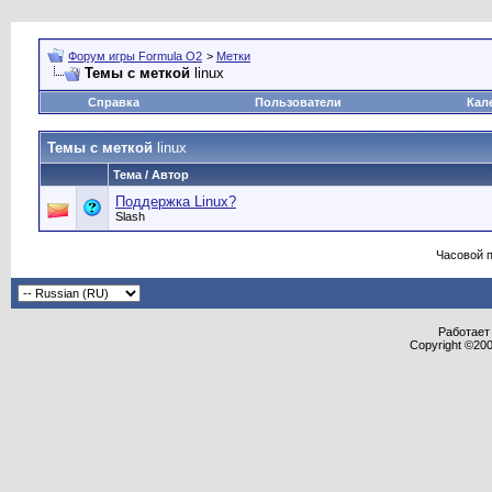
Форум игры Formula O2
>
Метки
Темы с меткой
linux
Справка
Пользователи
Кал
Темы с меткой
linux
Тема / Автор
Поддержка Linux?
Slash
Часовой 
Работает 
Copyright ©2000