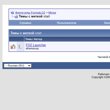
Форум игры Formula O2
>
Метки
Темы с меткой
start
Справка
Пользователи
Кал
Темы с меткой
start
Тема / Автор
FO2 Launcher
efremovxp
Часовой 
Работает 
Copyright ©2000