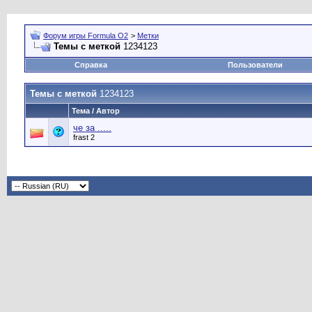
Форум игры Formula O2
>
Метки
Темы с меткой
1234123
Справка
Пользователи
Темы с меткой
1234123
Тема / Автор
че за .....
frast 2