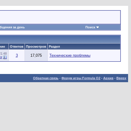
бщения за день
Поиск
ние
Ответов
Просмотров
Раздел
21:48
3
17,075
Технические проблемы
or
Обратная связь
-
Форум игры Formula O2
-
Архив
-
Вверх