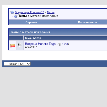
Форум игры Formula O2
>
Метки
Темы с меткой
пожелания
Справка
Пользователи
Темы с меткой
пожелания
Тема / Автор
Встреча Нового Года!
(
1
2
3
)
Abak1987