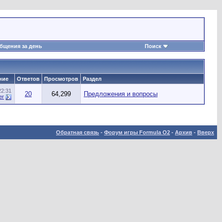
бщения за день
Поиск
ние
Ответов
Просмотров
Раздел
22:31
20
64,299
Предложения и вопросы
er
Обратная связь
-
Форум игры Formula O2
-
Архив
-
Вверх