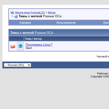
Форум игры Formula O2
>
Метки
Темы с меткой
Разные ОСи
Справка
Пользователи
Кал
Темы с меткой
Разные ОСи
Тема / Автор
Поддержка Linux?
Slash
Часовой 
Работает 
Copyright ©2000